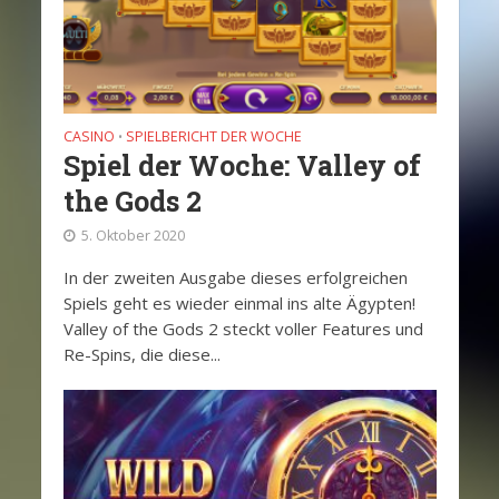
CASINO
SPIELBERICHT DER WOCHE
•
Spiel der Woche: Valley of
the Gods 2
5. Oktober 2020
In der zweiten Ausgabe dieses erfolgreichen
Spiels geht es wieder einmal ins alte Ägypten!
Valley of the Gods 2 steckt voller Features und
Re-Spins, die diese...