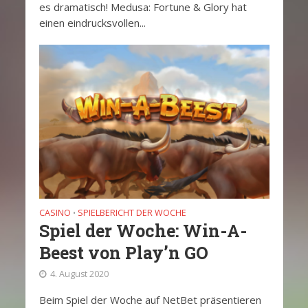
es dramatisch! Medusa: Fortune & Glory hat
einen eindrucksvollen...
CASINO
SPIELBERICHT DER WOCHE
•
Spiel der Woche: Win-A-
Beest von Play’n GO
4. August 2020
Beim Spiel der Woche auf NetBet präsentieren