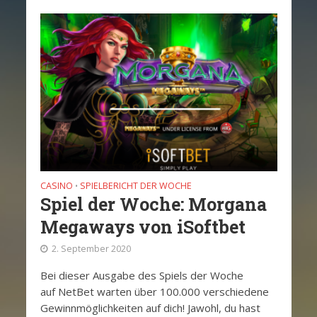
CASINO
SPIELBERICHT DER WOCHE
•
Spiel der Woche: Morgana
Megaways von iSoftbet
2. September 2020
Bei dieser Ausgabe des Spiels der Woche
auf NetBet warten über 100.000 verschiedene
Gewinnmöglichkeiten auf dich! Jawohl, du hast