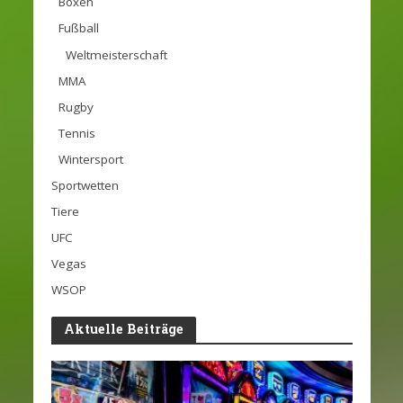
Boxen
Fußball
Weltmeisterschaft
MMA
Rugby
Tennis
Wintersport
Sportwetten
Tiere
UFC
Vegas
WSOP
Aktuelle Beiträge