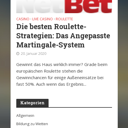
CASINO
LIVE CASINO
ROULETTE
•
•
Die besten Roulette-
Strategien: Das Angepasste
Martingale-System
20. Januar 2020
Gewinnt das Haus wirklich immer? Grade beim
europäischen Roulette stehen die
Gewinnchancen für einige Außeneinsätze bei
fast 50%. Auch wenn das Ergebnis...
Kategorien
Allgemein
Bildung zu Wetten