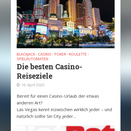
BLACKJACK
CASINO
POKER
ROULETTE
•
•
•
•
SPIELAUTOMATEN
Die besten Casino-
Reiseziele
16. April 2020
Bereit für einen Casino-Urlaub der etwas
anderen Art?
Las Vegas kennt inzwischen wirklich jeder – und
natürlich sollte Sin City jeder...