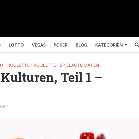
S
LOTTO
VEGAS
POKER
BLOG
KATEGORIEN
U
•
ROULETTE
•
ROULETTE
•
SPIELAUTOMATEN
Kulturen, Teil 1 –
zeit