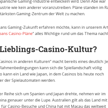
japanische Gaming-Industrie entwickeln wird. Denn Abe war
dustrie wie kein anderer voranzutreiben. Pläne standen im 
tärksten Gaming-Zentrum der Welt zu machen.
pans Gaming-Zukunft erfahren möchte, kann in unserem Art
apans Casino-Pläne
“ alles Wichtige rund um das Thema nachl
 Lieblings-Casino-Kultur?
Casinos in anderen Kulturen“ macht bereits eines deutlich: J
 Rahmenbedingungen kann sich die Spiellandschaft völlig
so kann ein Land wie Japan, in dem Casinos bis heute noch
er der Spielautomaten werden.
er Reihe sich um Spanien und Japan drehte, nehmen wir im
hina genauer unter die Lupe. Australien gilt als das Land mit
für Casino-Besuche und China hat mit Macau das weltweit