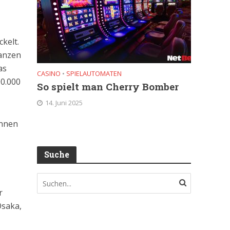
kelt.
ganzen
as
CASINO
•
SPIELAUTOMATEN
00.000
So spielt man Cherry Bomber
14. Juni 2025
önnen
Suche
r
Osaka,