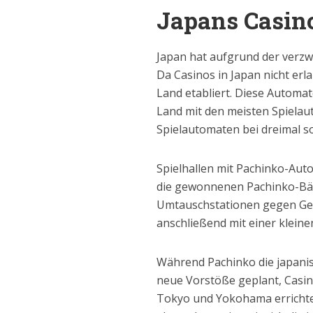
Japans Casin
Japan hat aufgrund der verzwi
Da Casinos in Japan nicht er
Land etabliert. Diese Automat
Land mit den meisten Spielaut
Spielautomaten bei dreimal so
Spielhallen mit Pachinko-Auto
die gewonnenen Pachinko-Bäl
Umtauschstationen gegen Gel
anschließend mit einer kleine
Während Pachinko die japanis
neue Vorstöße geplant, Casino
Tokyo und Yokohama errichtet