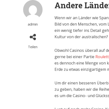
Andere Länder
Wenn wir an Länder wie Span
Bild von den Menschen, vom L
admin
ein wenig tiefer ins Detail g
Kultur von der australischen?
Teilen
Obwohl Casinos überall auf de
gerne bei einer Partie
Roulet
es dennoch eine Menge von kul
Erde zu etwas einzigartigem 
Um dir einen besseren Überbl
zu geben, haben wir die Reihe
es um die Casino- und Glücks