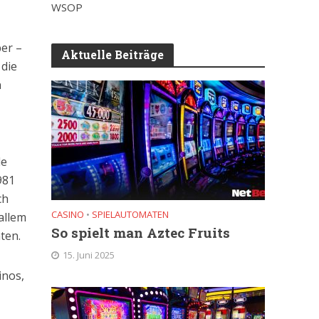
WSOP
er –
Aktuelle Beiträge
 die
n
le
981
ch
CASINO
•
SPIELAUTOMATEN
allem
So spielt man Aztec Fruits
ten.
15. Juni 2025
inos,