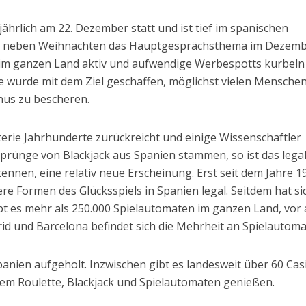
jährlich am 22. Dezember statt und ist tief im spanischen
ist neben Weihnachten das Hauptgesprächsthema im Dezemb
im ganzen Land aktiv und aufwendige Werbespotts kurbeln
rie wurde mit dem Ziel geschaffen, möglichst vielen Mensche
nus zu bescheren.
erie Jahrhunderte zurückreicht und einige Wissenschaftler
prünge von Blackjack aus Spanien stammen, so ist das lega
kennen, eine relativ neue Erscheinung. Erst seit dem Jahre 1
e Formen des Glücksspiels in Spanien legal. Seitdem hat si
bt es mehr als 250.000 Spielautomaten im ganzen Land, vor 
id und Barcelona befindet sich die Mehrheit an Spielautoma
anien aufgeholt. Inzwischen gibt es landesweit über 60 Cas
lem Roulette, Blackjack und Spielautomaten genießen.