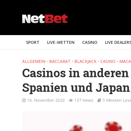
SPORT
LIVE-WETTEN
CASINO
LIVE DEALER
ALLGEMEIN
•
BACCARAT
•
BLACKJACK
•
CASINO
•
MACA
Casinos in anderen 
Spanien und Japan
16. November 2020
137 Views
5 Minuten Lese