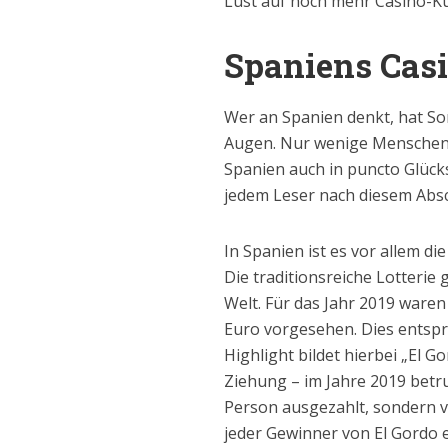
Lust auf noch mehr Casino-Ku
Spaniens Cas
Wer an Spanien denkt, hat S
Augen. Nur wenige Menschen 
Spanien auch in puncto Glücks
jedem Leser nach diesem Absch
In Spanien ist es vor allem di
Die traditionsreiche Lotterie
Welt. Für das Jahr 2019 ware
Euro vorgesehen. Dies entspr
Highlight bildet hierbei „El G
Ziehung – im Jahre 2019 betru
Person ausgezahlt, sondern v
jeder Gewinner von El Gordo e