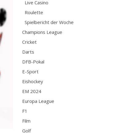
Live Casino
Roulette
Spielbericht der Woche
Champions League
Cricket
Darts
DFB-Pokal
E-Sport
Eishockey
EM 2024
Europa League
F1
Film
Golf