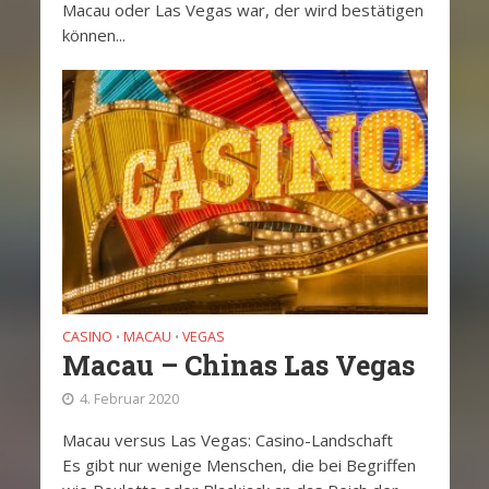
Macau oder Las Vegas war, der wird bestätigen
können...
CASINO
MACAU
VEGAS
•
•
Macau – Chinas Las Vegas
4. Februar 2020
Macau versus Las Vegas: Casino-Landschaft
Es gibt nur wenige Menschen, die bei Begriffen