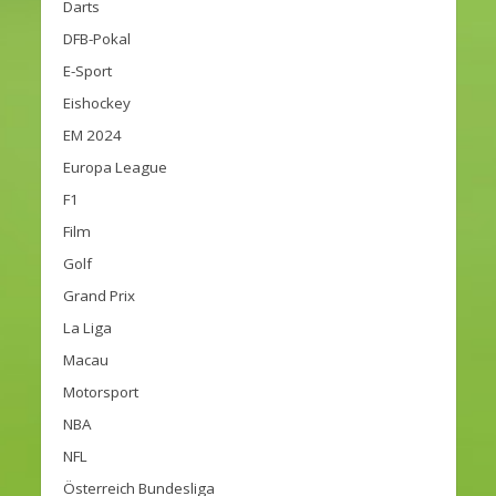
Darts
DFB-Pokal
E-Sport
Eishockey
EM 2024
Europa League
F1
Film
Golf
Grand Prix
La Liga
Macau
Motorsport
NBA
NFL
Österreich Bundesliga