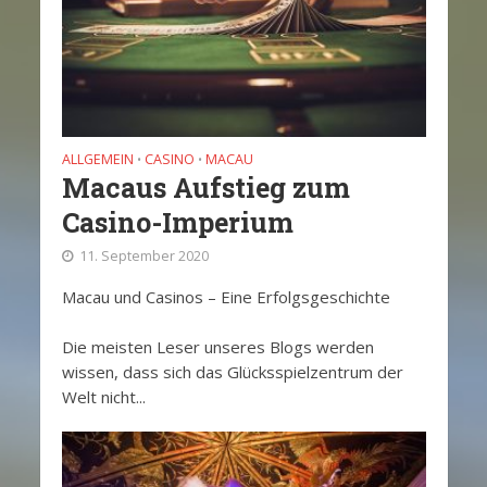
ALLGEMEIN
CASINO
MACAU
•
•
Macaus Aufstieg zum
Casino-Imperium
11. September 2020
Macau und Casinos – Eine Erfolgsgeschichte
Die meisten Leser unseres Blogs werden
wissen, dass sich das Glücksspielzentrum der
Welt nicht...