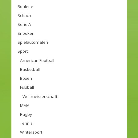
Roulette
Schach
Serie A
Snooker
Spielautomaten
Sport
American Football
Basketball
Boxen
Fußball
Weltmeisterschaft
MMA
Rugby
Tennis
Wintersport