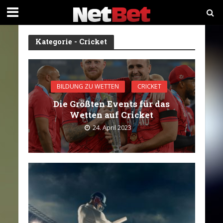
Kategorie - Cricket
BILDUNG ZU WETTEN
CRICKET
Die Größten Events für das
Wetten auf Cricket
24. April 2023