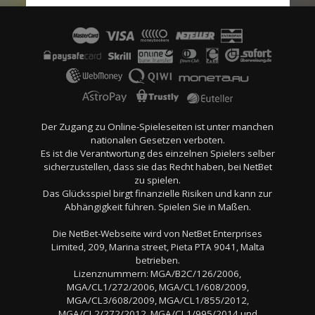
Der Zugang zu Online-Spieleseiten ist unter manchen
nationalen Gesetzen verboten.
Es ist die Verantwortung des einzelnen Spielers selber
sicherzustellen, dass sie das Recht haben, bei NetBet
zu spielen.
Das Glücksspiel birgt finanzielle Risiken und kann zur
Abhängigkeit führen. Spielen Sie in Maßen.
Die NetBet-Webseite wird von NetBet Enterprises
Limited, 209, Marina street, Pieta PTA 9041, Malta
betrieben.
Lizenznummern: MGA/B2C/126/2006,
MGA/CL1/272/2006, MGA/CL1/608/2009,
MGA/CL3/608/2009, MGA/CL1/855/2012,
MGA/CL2/272/2012, MGA/CL1/995/2014 und