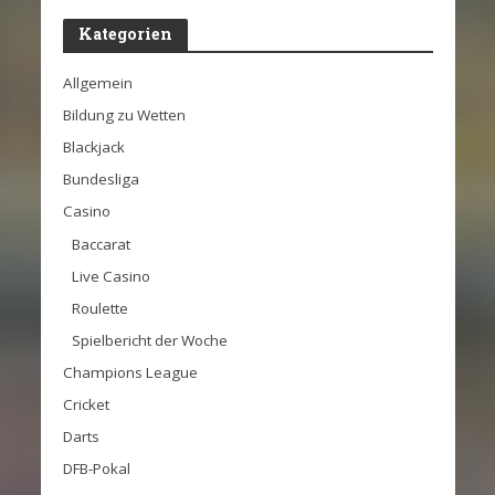
Kategorien
Allgemein
Bildung zu Wetten
Blackjack
Bundesliga
Casino
Baccarat
Live Casino
Roulette
Spielbericht der Woche
Champions League
Cricket
Darts
DFB-Pokal