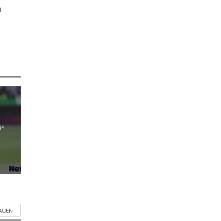
n
a-
HAUEN