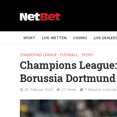
SPORT
LIVE-WETTEN
CASINO
LIVE DEALER
CHAMPIONS LEAGUE
•
FUSSBALL
•
SPORT
Champions League:
Borussia Dortmund
20. Februar 2024
37 Views
3 Minuten Lesezeit