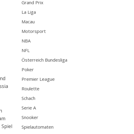
Grand Prix
La Liga
Macau
Motorsport
NBA
NFL
Österreich Bundesliga
Poker
und
Premier League
ssia
Roulette
Schach
Serie A
n
Snooker
 am
 Spiel
Spielautomaten