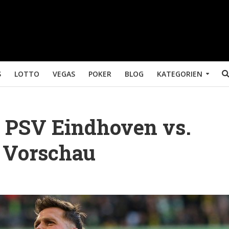
S
LOTTO
VEGAS
POKER
BLOG
KATEGORIEN
 PSV Eindhoven vs.
 Vorschau