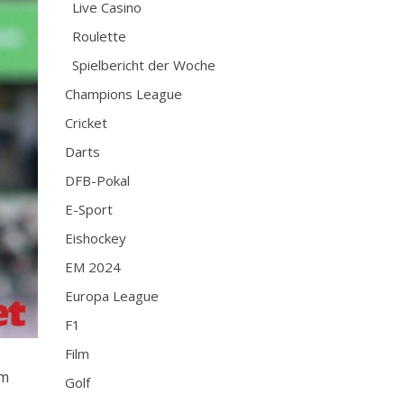
Live Casino
Roulette
Spielbericht der Woche
Champions League
Cricket
Darts
DFB-Pokal
E-Sport
Eishockey
EM 2024
Europa League
F1
Film
em
Golf