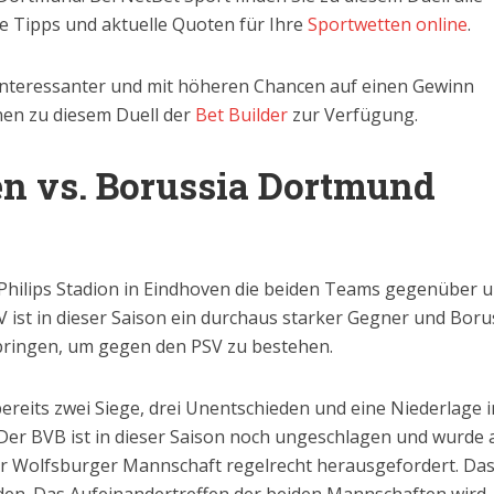
 Tipps und aktuelle Quoten für Ihre
Sportwetten online
.
nteressanter und mit höheren Chancen auf einen Gewinn
nen zu diesem Duell der
Bet Builder
zur Verfügung.
n vs. Borussia Dortmund
 Philips Stadion in Eindhoven die beiden Teams gegenüber 
 ist in dieser Saison ein durchaus starker Gegner und Boru
bringen, um gegen den PSV zu bestehen.
bereits zwei Siege, drei Unentschieden und eine Niederlage i
Der BVB ist in dieser Saison noch ungeschlagen und wurde
 Wolfsburger Mannschaft regelrecht herausgefordert. Das
den. Das Aufeinandertreffen der beiden Mannschaften wird