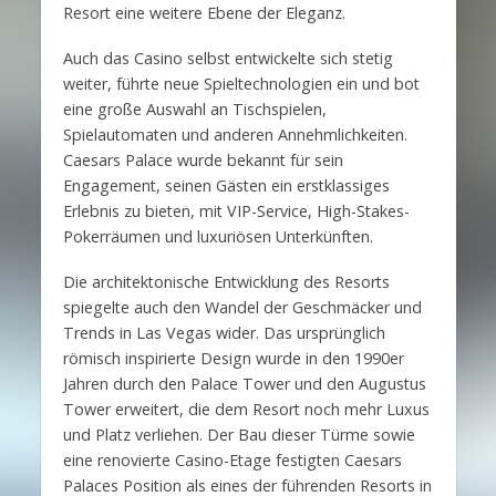
Resort eine weitere Ebene der Eleganz.
Auch das Casino selbst entwickelte sich stetig
weiter, führte neue Spieltechnologien ein und bot
eine große Auswahl an Tischspielen,
Spielautomaten und anderen Annehmlichkeiten.
Caesars Palace wurde bekannt für sein
Engagement, seinen Gästen ein erstklassiges
Erlebnis zu bieten, mit VIP-Service, High-Stakes-
Pokerräumen und luxuriösen Unterkünften.
Die architektonische Entwicklung des Resorts
spiegelte auch den Wandel der Geschmäcker und
Trends in Las Vegas wider. Das ursprünglich
römisch inspirierte Design wurde in den 1990er
Jahren durch den Palace Tower und den Augustus
Tower erweitert, die dem Resort noch mehr Luxus
und Platz verliehen. Der Bau dieser Türme sowie
eine renovierte Casino-Etage festigten Caesars
Palaces Position als eines der führenden Resorts in