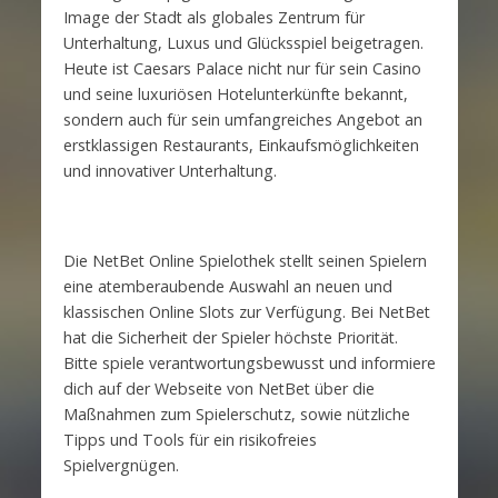
Image der Stadt als globales Zentrum für
Unterhaltung, Luxus und Glücksspiel beigetragen.
Heute ist Caesars Palace nicht nur für sein Casino
und seine luxuriösen Hotelunterkünfte bekannt,
sondern auch für sein umfangreiches Angebot an
erstklassigen Restaurants, Einkaufsmöglichkeiten
und innovativer Unterhaltung.
Die NetBet Online Spielothek stellt seinen Spielern
eine atemberaubende Auswahl an neuen und
klassischen Online Slots zur Verfügung. Bei NetBet
hat die Sicherheit der Spieler höchste Priorität.
Bitte spiele verantwortungsbewusst und informiere
dich auf der Webseite von NetBet über die
Maßnahmen zum Spielerschutz, sowie nützliche
Tipps und Tools für ein risikofreies
Spielvergnügen.