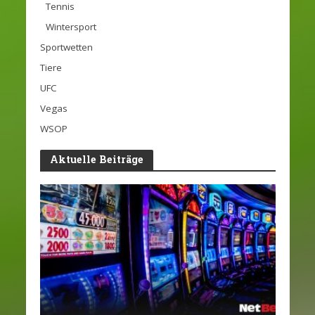
Tennis
Wintersport
Sportwetten
Tiere
UFC
Vegas
WSOP
Aktuelle Beiträge