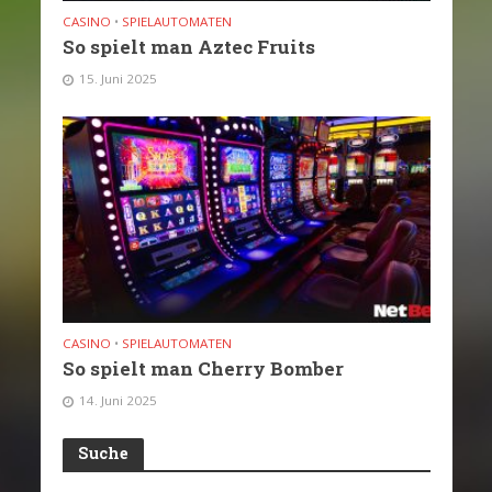
CASINO
•
SPIELAUTOMATEN
So spielt man Aztec Fruits
15. Juni 2025
CASINO
•
SPIELAUTOMATEN
So spielt man Cherry Bomber
14. Juni 2025
Suche