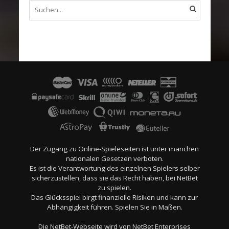
Der Zugang zu Online-Spieleseiten ist unter manchen
nationalen Gesetzen verboten.
Es ist die Verantwortung des einzelnen Spielers selber
sicherzustellen, dass sie das Recht haben, bei NetBet
zu spielen.
Das Glücksspiel birgt finanzielle Risiken und kann zur
Abhängigkeit führen. Spielen Sie in Maßen.
Die NetBet-Webseite wird von NetBet Enterprises