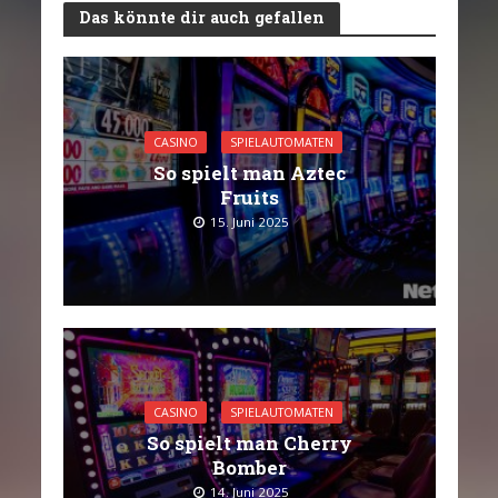
Das könnte dir auch gefallen
CASINO
SPIELAUTOMATEN
So spielt man Aztec
Fruits
15. Juni 2025
CASINO
SPIELAUTOMATEN
So spielt man Cherry
Bomber
14. Juni 2025