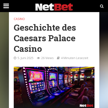
CASINO
Geschichte des
Caesars Palace
Casino
5. Juni 2025
26 Views
4 Minuten Lesezeit