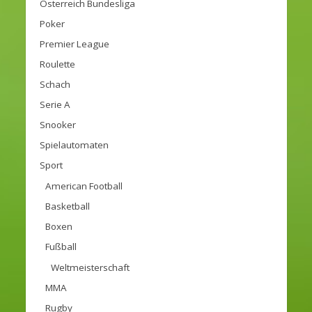
Österreich Bundesliga
Poker
Premier League
Roulette
Schach
Serie A
Snooker
Spielautomaten
Sport
American Football
Basketball
Boxen
Fußball
Weltmeisterschaft
MMA
Rugby