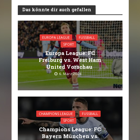
Das könnte dir auch gefallen
EUROPA LEAGUE
FUSSBALL
SPORT
Europa League: FC
Freiburg vs. West Ham
United Vorschau
6. März 2024
CHAMPIONS LEAGUE
FUSSBALL
SPORT
Champions League: FC
Bayern München vs.