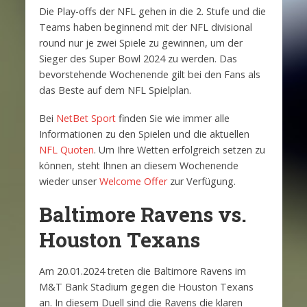
Die Play-offs der NFL gehen in die 2. Stufe und die
Teams haben beginnend mit der NFL divisional
round nur je zwei Spiele zu gewinnen, um der
Sieger des Super Bowl 2024 zu werden. Das
bevorstehende Wochenende gilt bei den Fans als
das Beste auf dem NFL Spielplan.
Bei
NetBet Sport
finden Sie wie immer alle
Informationen zu den Spielen und die aktuellen
NFL Quoten
. Um Ihre Wetten erfolgreich setzen zu
können, steht Ihnen an diesem Wochenende
wieder unser
Welcome Offer
zur Verfügung.
Baltimore Ravens vs.
Houston Texans
Am 20.01.2024 treten die Baltimore Ravens im
M&T Bank Stadium gegen die Houston Texans
an. In diesem Duell sind die Ravens die klaren