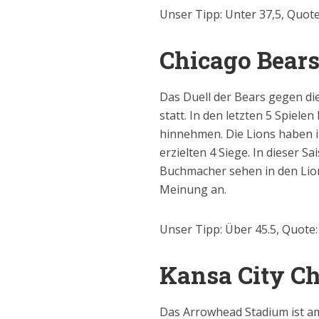
Unser Tipp: Unter 37,5, Quote
Chicago Bears
Das Duell der Bears gegen die 
statt. In den letzten 5 Spiel
hinnehmen. Die Lions haben i
erzielten 4 Siege. In dieser Sa
Buchmacher sehen in den Lion
Meinung an.
Unser Tipp: Über 45.5, Quote:
Kansa City Chi
Das Arrowhead Stadium ist am 