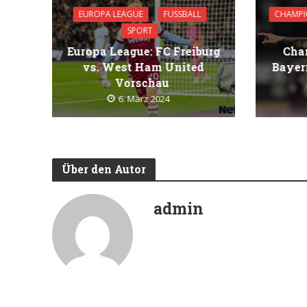
EUROPA LEAGUE
FUSSBALL
CHAMPI
SPORT
Europa League: FC Freiburg
Cha
vs. West Ham United
Bayer
Vorschau
6. März 2024
Über den Autor
admin