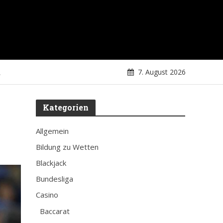
7. August 2026
Kategorien
Allgemein
Bildung zu Wetten
Blackjack
Bundesliga
Casino
Baccarat