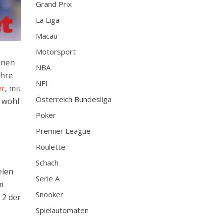
Grand Prix
La Liga
Macau
Motorsport
onen
NBA
Ihre
NFL
er
, mit
Österreich Bundesliga
r wohl
Poker
Premier League
Roulette
Schach
elen
Serie A
m
Snooker
 2 der
Spielautomaten