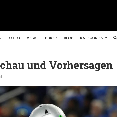
S
LOTTO
VEGAS
POKER
BLOG
KATEGORIEN
chau und Vorhersagen
it