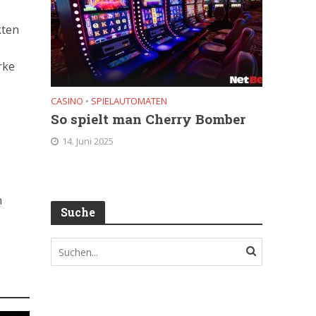
kten
rke
CASINO
•
SPIELAUTOMATEN
So spielt man Cherry Bomber
14. Juni 2025
n
Suche