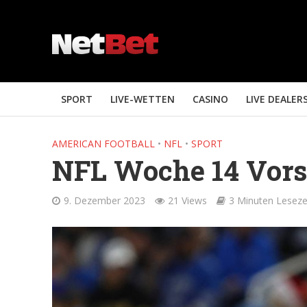
SPORT
LIVE-WETTEN
CASINO
LIVE DEALER
AMERICAN FOOTBALL
•
NFL
•
SPORT
NFL Woche 14 Vors
9. Dezember 2023
21 Views
3 Minuten Leseze