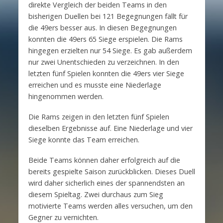
direkte Vergleich der beiden Teams in den
bisherigen Duellen bei 121 Begegnungen fällt für
die 49ers besser aus. In diesen Begegnungen
konnten die 49ers 65 Siege erspielen. Die Rams
hingegen erzielten nur 54 Siege. Es gab außerdem
nur zwei Unentschieden zu verzeichnen. In den
letzten fünf Spielen konnten die 49ers vier Siege
erreichen und es musste eine Niederlage
hingenommen werden.
Die Rams zeigen in den letzten fünf Spielen
dieselben Ergebnisse auf. Eine Niederlage und vier
Siege konnte das Team erreichen.
Beide Teams können daher erfolgreich auf die
bereits gespielte Saison zurückblicken. Dieses Duell
wird daher sicherlich eines der spannendsten an
diesem Spieltag. Zwei durchaus zum Sieg
motivierte Teams werden alles versuchen, um den
Gegner zu vernichten.