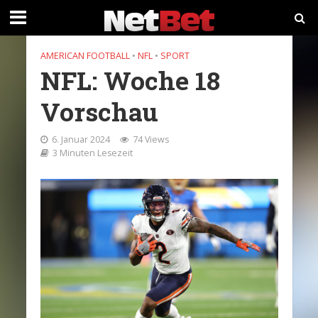
AMERICAN FOOTBALL
•
NFL
•
SPORT
NFL: Woche 18
Vorschau
6. Januar 2024
74 Views
3 Minuten Lesezeit