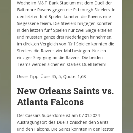
Woche im M&T Bank Stadium mit dem Duell der
Baltimore Ravens gegen die Pittsburgh Steelers. In
den letzten fünf Spielen konnten die Ravens eine
Siegesserie feiern. Die Steelers hingegen konnten
in den letzten fünf Spielen nur zwei Siege erzielen
und mussten ganze drei Niederlagen hinnehmen.
Im direkten Vergleich von fünf Spielen konnten die
Steelers die Ravens vier Mal besiegen. Nur ein
einziger Sieg ging an die Ravens. Die beiden
Teams werden sicher ein starkes Duell liefern!
Unser Tipp: Über 45, 5, Quote: 1,68
New Orleans Saints vs.
Atlanta Falcons
Der Caesars Superdome ist am 07.01.2024
Austragungsort des Duells zwischen den Saints
und den Falcons. Die Saints konnten in den letzten