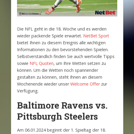
Die NFL geht in die 18. Woche und es werden
wieder packende Spiele erwartet.
NetBet Sport
bietet Ihnen zu diesem Ereignis alle wichtigen
Informationen zu den bevorstehenden Spielen.
Selbstverständlich finden Sie auch wertvolle Tipps
sowie
NFL Quoten
, um Ihre Wetten setzen zu
können. Um die Wetten noch spannender
gestalten zu können, steht Ihnen an diesem
Wochenende wieder unser
Welcome Offer
zur
Verfügung.
Baltimore Ravens vs.
Pittsburgh Steelers
Am 06.01.2024 beginnt der 1. Spieltag der 18.