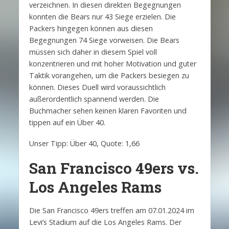
verzeichnen. In diesen direkten Begegnungen
konnten die Bears nur 43 Siege erzielen. Die
Packers hingegen können aus diesen
Begegnungen 74 Siege vorweisen. Die Bears
müssen sich daher in diesem Spiel voll
konzentrieren und mit hoher Motivation und guter
Taktik vorangehen, um die Packers besiegen zu
können. Dieses Duell wird voraussichtlich
außerordentlich spannend werden. Die
Buchmacher sehen keinen klaren Favoriten und
tippen auf ein Über 40.
Unser Tipp: Über 40, Quote: 1,66
San Francisco 49ers vs.
Los Angeles Rams
Die San Francisco 49ers treffen am 07.01.2024 im
Levi’s Stadium auf die Los Angeles Rams. Der