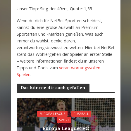
Unser Tipp: Sieg der 49ers, Quote: 1,55
Wenn du dich für NetBet Sport entscheidest,
kannst du eine große Auswahl an Premium-
Sportarten und -Märkten genießen. Was auch
immer du wählst, denke daran,
verantwortungsbewusst zu wetten. Hier bei NetBet
steht das Wohlergehen der Spieler an erster Stelle
– weitere Informationen findest du in unseren
Tipps und Tools zum
verantwortungsvollen
Spielen
.
Das könnte dir auch gefallen
EUROPA LEAGUE
FUSSBALL
SPORT
Europa League: FC