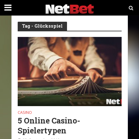
Tag - Glücksspiel
CASINO
5 Online Casino-
Spielertypen