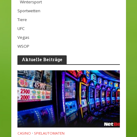
Wintersport
Sportwetten
Tiere
UFC
Vegas
WSOP
Aktuelle Beiträge
CASINO
•
SPIELAUTOMATEN