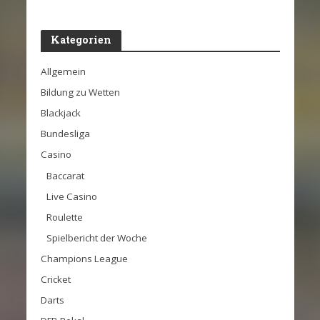
Kategorien
Allgemein
Bildung zu Wetten
Blackjack
Bundesliga
Casino
Baccarat
Live Casino
Roulette
Spielbericht der Woche
Champions League
Cricket
Darts