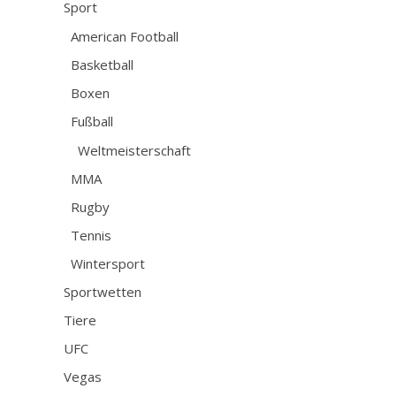
Sport
American Football
Basketball
Boxen
Fußball
Weltmeisterschaft
MMA
Rugby
Tennis
Wintersport
Sportwetten
Tiere
UFC
Vegas