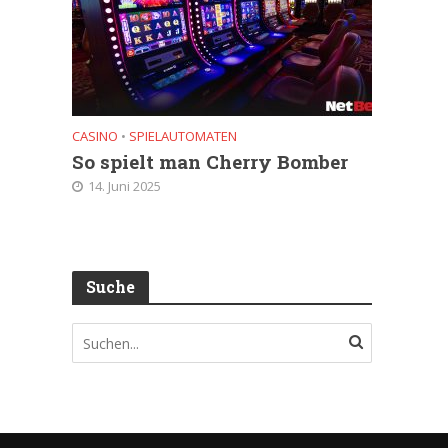
CASINO
•
SPIELAUTOMATEN
So spielt man Cherry Bomber
14. Juni 2025
Suche