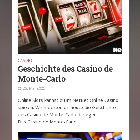
CASINO
Geschichte des Casino de
Monte-Carlo
29. Mai 2025
Online Slots kannst du im NetBet Online Casino
spielen. Wir möchten dir heute die Geschichte
des Casino de Monte-Carlo darlegen.
Das Casino de Monte-Carlo...