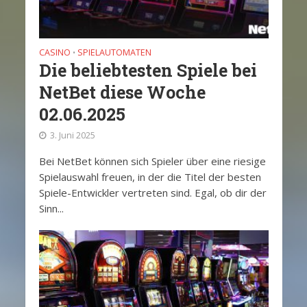
CASINO
SPIELAUTOMATEN
•
Die beliebtesten Spiele bei
NetBet diese Woche
02.06.2025
3. Juni 2025
Bei NetBet können sich Spieler über eine riesige
Spielauswahl freuen, in der die Titel der besten
Spiele-Entwickler vertreten sind. Egal, ob dir der
Sinn...