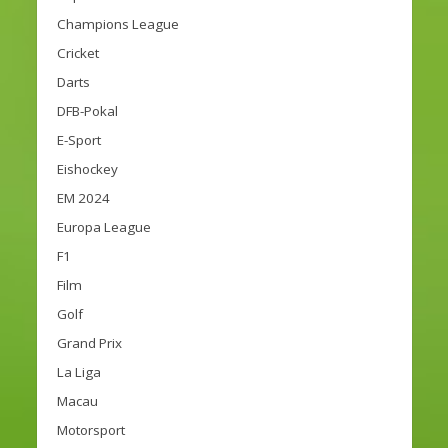
Champions League
Cricket
Darts
DFB-Pokal
E-Sport
Eishockey
EM 2024
Europa League
F1
Film
Golf
Grand Prix
La Liga
Macau
Motorsport