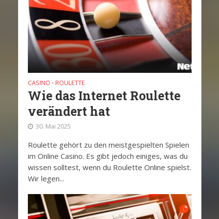
CASINO
ROULETTE
•
Wie das Internet Roulette
verändert hat
30. Mai 2025
Roulette gehört zu den meistgespielten Spielen
im Online Casino. Es gibt jedoch einiges, was du
wissen solltest, wenn du Roulette Online spielst.
Wir legen...