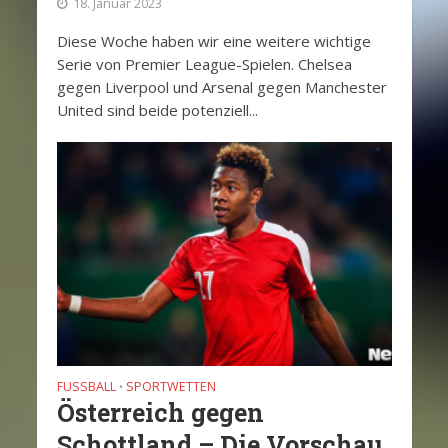
18. Januar 2023
Diese Woche haben wir eine weitere wichtige
Serie von Premier League-Spielen. Chelsea
gegen Liverpool und Arsenal gegen Manchester
United sind beide potenziell...
FUSSBALL
SPORTWETTEN
•
Österreich gegen
Schottland – Die Vorschau