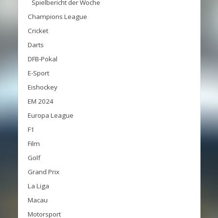
Spielbericht der Woche
Champions League
Cricket
Darts
DFB-Pokal
E-Sport
Eishockey
EM 2024
Europa League
F1
Film
Golf
Grand Prix
La Liga
Macau
Motorsport