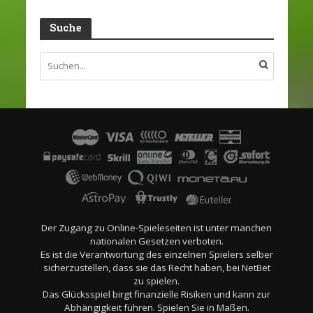
Suche
Der Zugang zu Online-Spieleseiten ist unter manchen
nationalen Gesetzen verboten.
Es ist die Verantwortung des einzelnen Spielers selber
sicherzustellen, dass sie das Recht haben, bei NetBet
zu spielen.
Das Glücksspiel birgt finanzielle Risiken und kann zur
Abhängigkeit führen. Spielen Sie in Maßen.